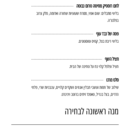
לחם רוסטיק מחיטה טרום נבוטה
בליווי מתבלים: שום אפוי, ממרח שעועיות שחורה ואדומה, סלק צרוב
בפלנצ'ה.
פטה של כבד עוף
בליווי ריבת בצל, קסיס וטוסטונים.
חציל השף
חציל ופלפל קלוי נח על טחינה של הבית.
סלט מרגו
שילוב של חסות ועשבי תבלין אגוזים ושקדים קלויים, עגבניות שרי, פלחי
הדרים, בצל בגריל, טאפנד זיתים ברוטב ויניגרט.
מנה ראשונה לבחירה