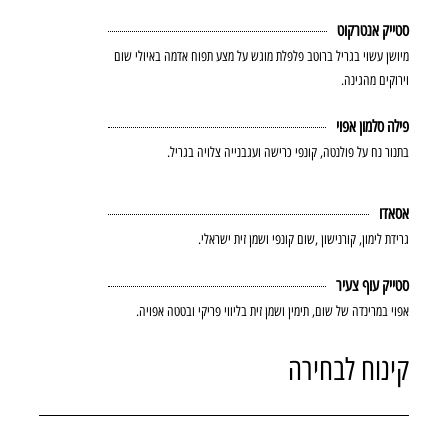
סטייק אנטרקוט
מיושן עשוי בגריל ברוטב פלפלת מוגש על מצע תפוח אדמה באיולי שום
וירוקים מהגינה.
פילה סלמון אפוי
בתנור נח על פולנטה, קונפי כרישה ועגבנייה צלויה בגריל.
אסאדו
גרידת לימון, קורנישון ,שום קונפי ושמן זית ישראלי.
סטייק עוף צעיר
אפוי במרינדה של שום, תימין ושמן זית בליווי פריקי ובטטה אפויה.
קינוח לבחירה