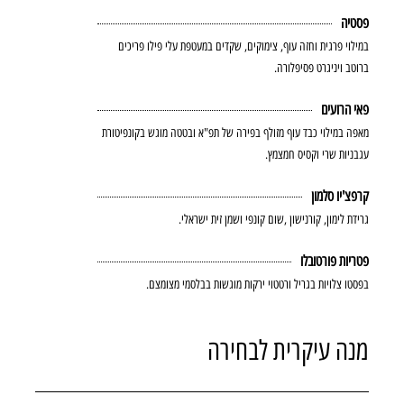
פסטיה
במילוי פרגית וחזה עוף, צימוקים, שקדים במעטפת עלי פילו פריכים
ברוטב ויניגרט פסיפלורה.
פאי הרועים
מאפה במילוי כבד עוף מזולף בפירה של תפ"א ובטטה מוגש בקונפיטורת
עגבניות שרי וקסיס חמצמץ.
קרפצ'יו סלמון
גרידת לימון, קורנישון ,שום קונפי ושמן זית ישראלי.
פטריות פורטובלו
בפסטו צלויות בגריל ורטטוי ירקות מוגשות בבלסמי מצומצם.
מנה עיקרית לבחירה