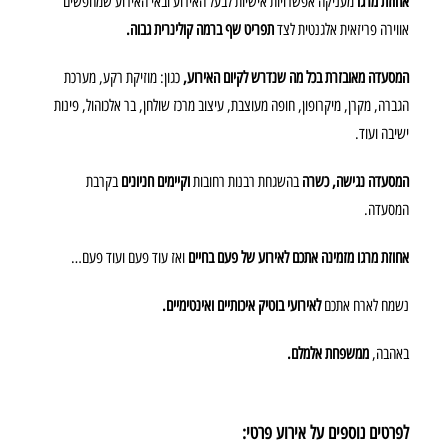
אחוזת מרגו
מעניקה אפשרויות אישיות לבעל האירוע ובאי האירוע שמחפשים
אווירה פריזאית אלגנטית לצד
תפריט שף ברמה קולינרית גבוה.
המסעדה מאובזרת בכל מה שנדרש לקיום האירוע,
כגון: מוזיקת רקע, מערכת
הגברה, מקרן, מיקרופון, חופה מעוצבת, עיצוב מרכז שולחן, בר אלכוהול, פינות
ישיבה ועוד.
המסעדה נגישה, כשרה
בהשגחת רבנות רחובות
וקיימים חניונים
בקרבת
המסעדה.
אחוזת מרגו מזמינה אתכם לאירוע של פעם בחיים
ואז עוד פעם ועוד פעם…
נשמח לארח אתכם
לאירועי בוטיק איכותיים ואינטימיים.
באהבה,
ממשפחת אלמלם.
לפרטים נוספים על אירוע פרטי: