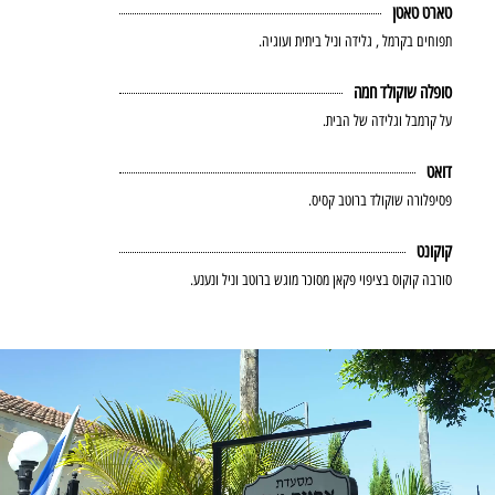
טארט טאטן
תפוחים בקרמל , גלידה וניל ביתית ועוגיה.
סופלה שוקולד חמה
על קרמבל וגלידה של הבית.
דואט
פסיפלורה שוקולד ברוטב קסיס.
קוקונט
סורבה קוקוס בציפוי פקאן מסוכר מוגש ברוטב וניל ונענע.