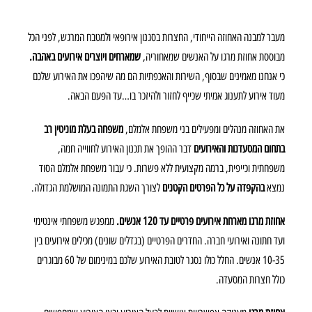
מעבר למבנה האחוזה הייחודי, החצרות בסגנון אירופאי ולמטבח המרגש, לפני הכל
מבוססת אחוזת מרגו על האנשים שמאחוריה,
שמארחים ויוצרים אירועים באהבה.
כי אנחנו מאמינים שבסוף, השירות והאכפתיות הם מה שיהפכו את האירוע שלכם
מעוד אירוע לתענוג אמיתי שכייף לחזור ולהיזכר בו…עד הפעם הבאה.
את האחוזה מנהלים ומפעילים בני משפחת אלמלם,
משפחה בעלת מוניטין רב
בתחום המסעדנות והאירועים
דבר ההופך את תכנון האירוע לחווייה חמה,
משפחתית וכייפית, ברמה מקצועית ללא פשרות. כי עבור משפחת אלמלם הסוד
נמצא
בהקפדה על כל הפרטים הקטנים
לצורך השגת התמונה המושלמת הגדולה.
אחוזת מרגו מארחת אירועים פרטיים עד 120 אנשים.
ממפגש משפחתי אינטימי
ועד חתונה ואירועי חברה. החדרים הפרטיים (בגדלים שונים) מכילים אירועים בין
10-35 אנשים. החלל כולו נסגר לטובת האירוע שלכם במינימום של 60 מבוגרים
כולל חצרות המסעדה.