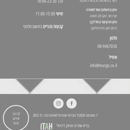
כשר בהשגחת הרבנות רחובות.
ערב 18:00-23:30
חניון (בתשלום) צמוד למסעדה:
שישי
11:00-15:00
שף בשר, יעקב 20 רחובות.
חניון תת קרקעי (כחול לבן):
קבוצות צהריים
בתיאום טלפוני
ברחוב יעקב פינת דונדיקוב.
טלפון
08-9467030
אימייל
info@margo.co.il
לבירור
7 באוגוסט 2026כל הזכויות שמורות לאחוזת מרגו © 2023
אירוע
פרטי
בניית אתרים ושיווק דיגיטלי